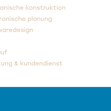
anische konstruktion
ronische planung
waredesign
auf
tung & kundendienst