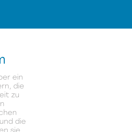
m
er ein
rn, die
eit zu
en
chen
und die
en sie