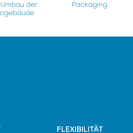
 Umbau der
Packaging
rogebäude
T
FLEXIBILITÄT