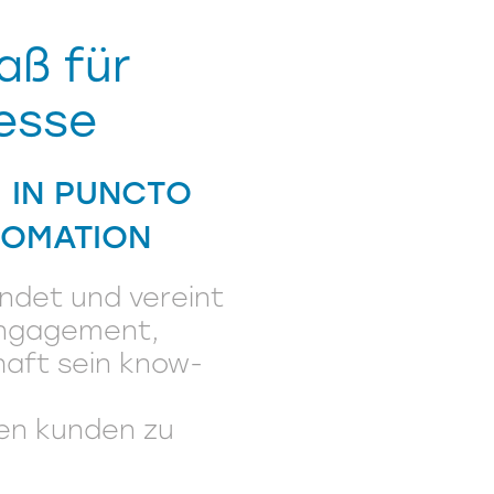
aß für
esse
 IN PUNCTO
TOMATION
ndet und vereint
 engagement,
haft sein know-
nen kunden zu