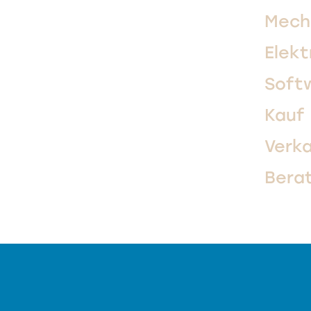
Mech
Elekt
Soft
Kauf
Verk
Bera