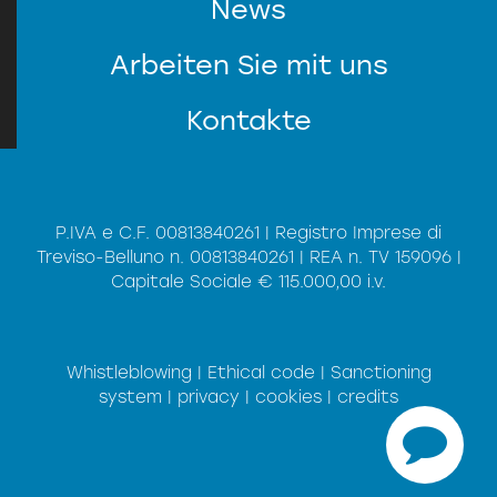
News
KUNDENDIENST
Arbeiten Sie mit uns
Kontakte
P.IVA e C.F. 00813840261 | Registro Imprese di
Treviso-Belluno n. 00813840261 | REA n. TV 159096 |
Capitale Sociale € 115.000,00 i.v.
*
Privacy
Informationen (zum
Nach dem Lesen der
Verordnung (UE) 2016/679 am 27.
der
Datenschutz)
stimme ich der Verarbeitung
April 2016
personenbezogener Daten zu.
Whistleblowing
|
Ethical code
|
Sanctioning
SEND
system
|
privacy
|
cookies
|
credits