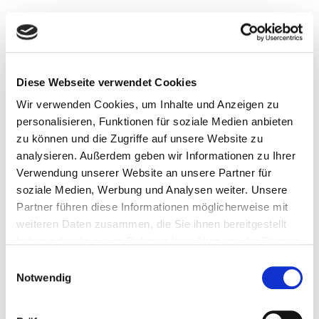
Eine professionelle Schulung schafft
die beste Voraussetzung für einen
erfolgreichen und effizienten
Diese Webseite verwendet Cookies
Einsatz von Anlagen und Maschinen.
Wir verwenden Cookies, um Inhalte und Anzeigen zu
Aus diesem Grund legt SORMEC
personalisieren, Funktionen für soziale Medien anbieten
großen Wert auf die Schulung der
zu können und die Zugriffe auf unsere Website zu
Nutzer und bietet seinen Kunden
analysieren. Außerdem geben wir Informationen zu Ihrer
Verwendung unserer Website an unsere Partner für
deshalb zielgerichtete, auf die
soziale Medien, Werbung und Analysen weiter. Unsere
individuellen Bedürfnisse
Partner führen diese Informationen möglicherweise mit
zugeschnittene Schulungskurse an.
weiteren Daten zusammen, die Sie ihnen bereitgestellt
haben oder die sie im Rahmen Ihrer Nutzung der Dienste
gesammelt haben.
Einwilligungsauswahl
ANWENDERSCHULUNG FÜR KUNDEN
Notwendig
GEPLANTE ANLAUFZEITEN DER