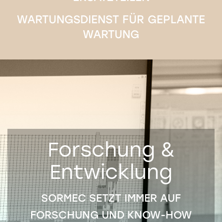
WARTUNGSDIENST FÜR GEPLANTE
WARTUNG
Forschung &
Entwicklung
SORMEC SETZT IMMER AUF
FORSCHUNG UND KNOW-HOW