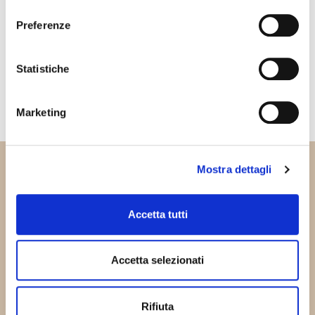
consenso
RAMP-UP PRODUZIONE
Preferenze
PROGRAMMATI
Statistiche
ASSISTENZA ALLA PRODUZIONE
Marketing
Mostra dettagli
05
Assistenza tecnica
Accetta tutti
Accetta selezionati
I clienti di SORMEC possono contare
su un
servizio personalizzato
,
Rifiuta