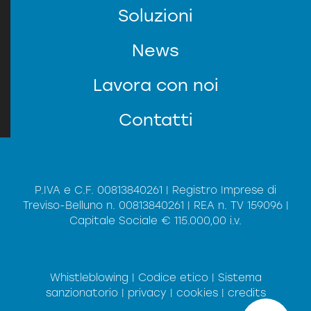
Soluzioni
News
SERVIZIO CLIENTI
Lavora con noi
Contatti
P.IVA e C.F. 00813840261 | Registro Imprese di
Treviso-Belluno n. 00813840261 | REA n. TV 159096 |
Capitale Sociale € 115.000,00 i.v.
*
Privacy
Informativa (sul codice della
Presa visione dell'
regolamento (UE) 2016/679 del 27 aprile
del
privacy)
ACCONSENTO al trattamento dei dati
2016
personali.
Whistleblowing
|
Codice etico
|
Sistema
INVIA
sanzionatorio
|
privacy
|
cookies
|
credits