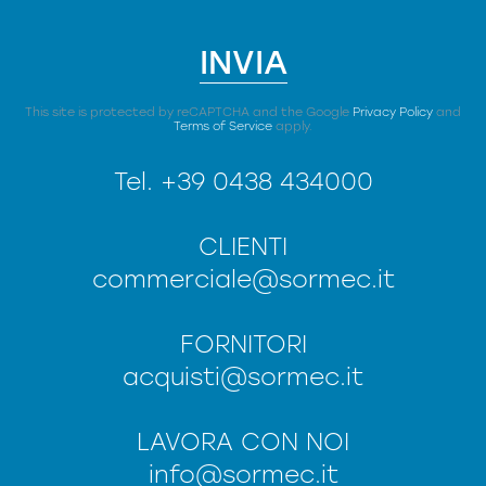
INVIA
This site is protected by reCAPTCHA and the Google
Privacy Policy
and
Terms of Service
apply.
Tel.
+39 0438 434000
CLIENTI
commerciale@sormec.it
FORNITORI
acquisti@sormec.it
LAVORA CON NOI
info@sormec.it