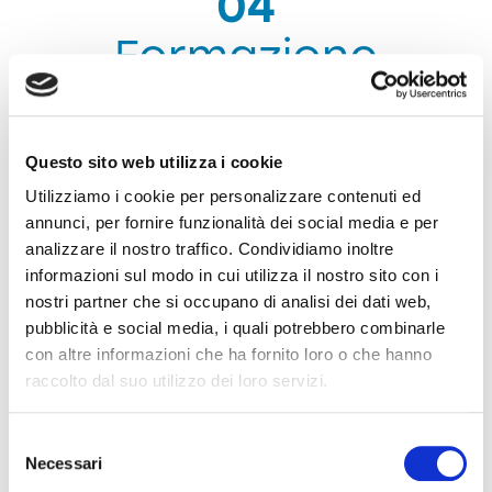
04
Formazione
Una professionale
istruzione
Questo sito web utilizza i cookie
specifica
è la base per un utilizzo
Utilizziamo i cookie per personalizzare contenuti ed
efficace ed efficiente degli impianti
annunci, per fornire funzionalità dei social media e per
e macchinari. Per questo SORMEC
analizzare il nostro traffico. Condividiamo inoltre
dedica grande attenzione alla
informazioni sul modo in cui utilizza il nostro sito con i
formazione del personale
dei clienti
nostri partner che si occupano di analisi dei dati web,
pubblicità e social media, i quali potrebbero combinarle
con corsi mirati e personalizzati in
con altre informazioni che ha fornito loro o che hanno
funzione delle singole esigenze.
raccolto dal suo utilizzo dei loro servizi.
Selezione
TRAINING CLIENTE
Necessari
del