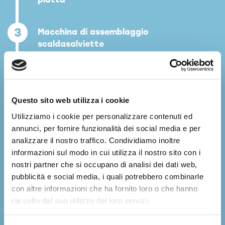
3
Macchina di assemblaggio
scaldasalviette
4
Montaggio di radiatori scaldasalviette
per saldobrasatura
Questo sito web utilizza i cookie
Utilizziamo i cookie per personalizzare contenuti ed
5
Montaggio scaldasalviette a tubo
annunci, per fornire funzionalità dei social media e per
standard e a "C"
analizzare il nostro traffico. Condividiamo inoltre
informazioni sul modo in cui utilizza il nostro sito con i
6
Assemblaggio scaldasalviette speciali
nostri partner che si occupano di analisi dei dati web,
pubblicità e social media, i quali potrebbero combinarle
con altre informazioni che ha fornito loro o che hanno
7
Applicazione della pasta per brasatura
raccolto dal suo utilizzo dei loro servizi.
e piegatura dello scaldasalviette