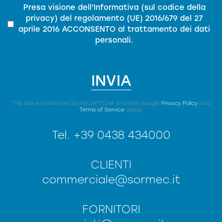
Privacy
*
Presa visione dell'
Informativa (sul codice della
privacy)
del
regolamento (UE) 2016/679 del 27
aprile 2016
ACCONSENTO al trattamento dei dati
personali.
INVIA
This site is protected by reCAPTCHA and the Google
Privacy Policy
and
Terms of Service
apply.
Tel.
+39 0438 434000
CLIENTI
commerciale@sormec.it
FORNITORI