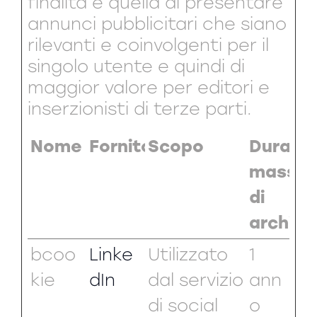
finalità è quella di presentare
annunci pubblicitari che siano
rilevanti e coinvolgenti per il
singolo utente e quindi di
maggior valore per editori e
inserzionisti di terze parti.
Nome
Fornitore
Scopo
Durata
massim
di
archivi
bcoo
Linke
Utilizzato
1
kie
dIn
dal servizio
ann
di social
o