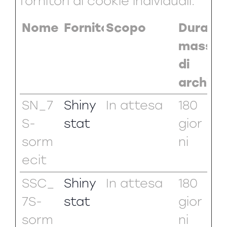
fornitori di cookie individuali.
Nome
Fornitore
Scopo
Durata
massim
di
archivi
SN_7
Shiny
In attesa
180
S-
stat
gior
sorm
ni
ecit
SSC_
Shiny
In attesa
180
7S-
stat
gior
sorm
ni