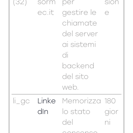
(32)
sorm
per
sion
ec.it
gestire le
e
chiamate
del server
ai sistemi
di
backend
del sito
web.
li_gc
Linke
Memorizza
180
dIn
lo stato
gior
del
ni
consenso