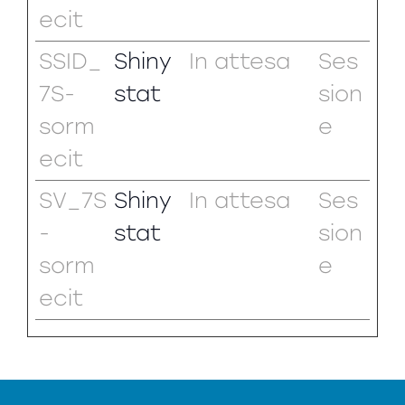
ecit
SSID_
Shiny
In attesa
Ses
7S-
stat
sion
sorm
e
ecit
SV_7S
Shiny
In attesa
Ses
-
stat
sion
sorm
e
ecit