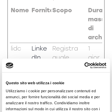
Nome
Fornitore
Scopo
Durata
massim
di
archivi
lidc
Linke
Registra
1
dIn
quale
gior
server-
no
cluster sta
servendo il
Questo sito web utilizza i cookie
Utilizziamo i cookie per personalizzare contenuti ed
visitatore.
annunci, per fornire funzionalità dei social media e per
Questo è
analizzare il nostro traffico. Condividiamo inoltre
informazioni sul modo in cui utilizza il nostro sito con i
usato nel