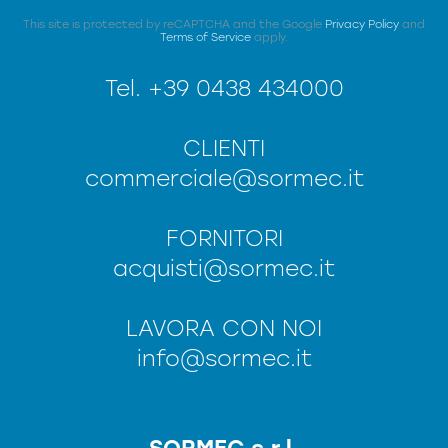
This site is protected by reCAPTCHA and the Google
Privacy Policy
and
Terms of Service
apply.
Tel.
+39 0438 434000
CLIENTI
commerciale@sormec.it
FORNITORI
acquisti@sormec.it
LAVORA CON NOI
info@sormec.it