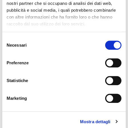
nostri partner che si occupano di analisi dei dati web,
contesto
pubblicità e social media, i quali potrebbero combinarle
con altre informazioni che ha fornito loro o che hanno
del
raccolto dal suo utilizzo dei loro servizi.
bilanciame
nto del
Selezione
Necessari
del
carico, al
consenso
fine di
Preferenze
ottimizzar
e
Statistiche
l'esperienz
Marketing
a
dell'utente
.
Mostra dettagli