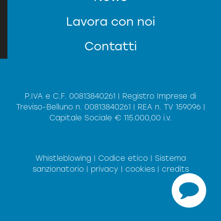
Lavora con noi
Contatti
P.IVA e C.F. 00813840261 | Registro Imprese di
Treviso-Belluno n. 00813840261 | REA n. TV 159096 |
Capitale Sociale € 115.000,00 i.v.
*
Privacy
Informativa (sul codice della
Presa visione dell'
regolamento (UE) 2016/679 del 27 aprile
del
privacy)
ACCONSENTO al trattamento dei dati
2016
personali.
Whistleblowing
|
Codice etico
|
Sistema
INVIA
sanzionatorio
|
privacy
|
cookies
|
credits