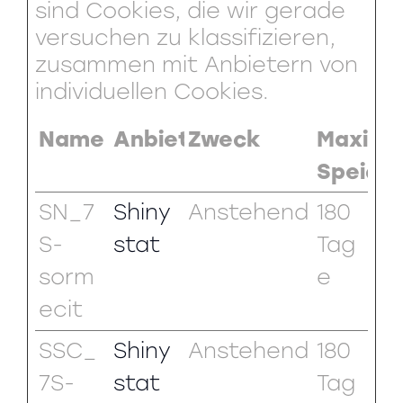
sind Cookies, die wir gerade
versuchen zu klassifizieren,
zusammen mit Anbietern von
individuellen Cookies.
Name
Anbieter
Zweck
Maxima
Speich
SN_7
Shiny
Anstehend
180
S-
stat
Tag
sorm
e
ecit
SSC_
Shiny
Anstehend
180
7S-
stat
Tag