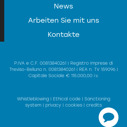
News
KUNDENDIENST
Arbeiten Sie mit uns
Kontakte
P.IVA e C.F. 00813840261 | Registro Imprese di
Treviso-Belluno n. 00813840261 | REA n. TV 159096 |
Capitale Sociale € 115.000,00 i.v.
*
Privacy
Informationen (zum
Nach dem Lesen der
Verordnung (UE) 2016/679 am 27.
der
Datenschutz)
stimme ich der Verarbeitung
April 2016
personenbezogener Daten zu.
Whistleblowing
|
Ethical code
|
Sanctioning
SEND
system
|
privacy
|
cookies
|
credits