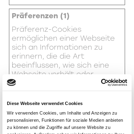
Präferenzen (1)
Präferenz-Cookies
ermöglichen einer Webseite
sich an Informationen zu
erinnern, die die Art
beeinflussen, wie sich eine
Webseite verhält oder
aussieht, wie z. B. Ihre
bevorzugte Sprache oder die
Region in der Sie sich
Diese Webseite verwendet Cookies
befinden.
Wir verwenden Cookies, um Inhalte und Anzeigen zu
personalisieren, Funktionen für soziale Medien anbieten
Name
Anbieter
Zweck
Maxima
zu können und die Zugriffe auf unsere Website zu