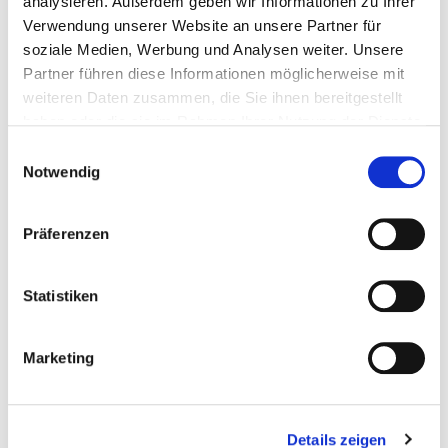
analysieren. Außerdem geben wir Informationen zu Ihrer
Speich
Verwendung unserer Website an unsere Partner für
lidc
Linke
Registriert
1
soziale Medien, Werbung und Analysen weiter. Unsere
Partner führen diese Informationen möglicherweise mit
dIn
, welcher
Tag
weiteren Daten zusammen, die Sie ihnen bereitgestellt
Server-
haben oder die sie im Rahmen Ihrer Nutzung der Dienste
gesammelt haben.
Einwilligungsauswahl
Cluster
Notwendig
den
Besucher
Präferenzen
bedient. Di
Statistiken
es wird im
Zusammen
Marketing
hang mit
dem
Details zeigen