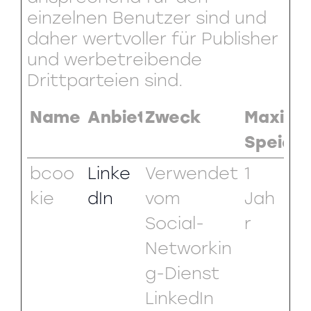
einzelnen Benutzer sind und
daher wertvoller für Publisher
und werbetreibende
Drittparteien sind.
Name
Anbieter
Zweck
Maxima
Speich
bcoo
Linke
Verwendet
1
kie
dIn
vom
Jah
Social-
r
Networkin
g-Dienst
LinkedIn