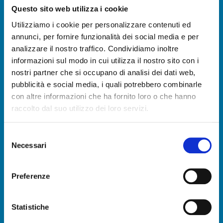
Questo sito web utilizza i cookie
Utilizziamo i cookie per personalizzare contenuti ed
annunci, per fornire funzionalità dei social media e per
Privacy
*
analizzare il nostro traffico. Condividiamo inoltre
Presa visione dell'
Informativa (sul codice della
privacy)
del
regolamento (UE) 2016/679 del 27
informazioni sul modo in cui utilizza il nostro sito con i
aprile 2016
ACCONSENTO al trattamento dei dati
nostri partner che si occupano di analisi dei dati web,
personali.
pubblicità e social media, i quali potrebbero combinarle
con altre informazioni che ha fornito loro o che hanno
raccolto dal suo utilizzo dei loro servizi.
INVIA
Selezione
Necessari
This site is protected by reCAPTCHA and the Google
Privacy Policy
and
del
Terms of Service
apply.
consenso
Tel.
+39 0438 434000
Preferenze
CLIENTI
Statistiche
commerciale@sormec.it