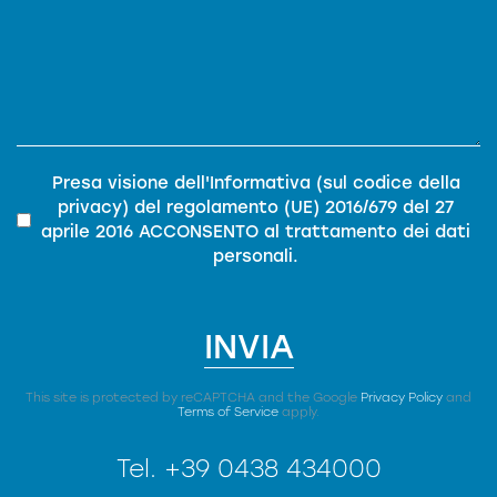
Privacy
*
Presa visione dell'
Informativa (sul codice della
privacy)
del
regolamento (UE) 2016/679 del 27
aprile 2016
ACCONSENTO al trattamento dei dati
personali.
INVIA
This site is protected by reCAPTCHA and the Google
Privacy Policy
and
Terms of Service
apply.
Tel.
+39 0438 434000