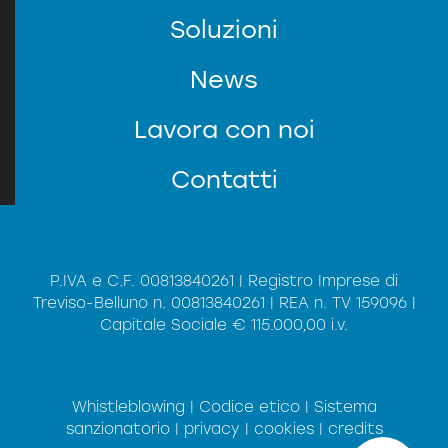
Soluzioni
News
SERVIZIO CLIENTI
Lavora con noi
Contatti
P.IVA e C.F. 00813840261 | Registro Imprese di
Treviso-Belluno n. 00813840261 | REA n. TV 159096 |
Capitale Sociale € 115.000,00 i.v.
*
Privacy
Informativa (sul codice della
Presa visione dell'
regolamento (UE) 2016/679 del 27 aprile
del
privacy)
ACCONSENTO al trattamento dei dati
2016
personali.
Whistleblowing
|
Codice etico
|
Sistema
INVIA
sanzionatorio
|
privacy
|
cookies
|
credits