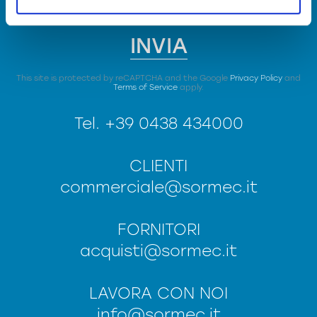
INVIA
This site is protected by reCAPTCHA and the Google
Privacy Policy
and
Terms of Service
apply.
Tel.
+39 0438 434000
CLIENTI
commerciale@sormec.it
FORNITORI
acquisti@sormec.it
LAVORA CON NOI
info@sormec.it