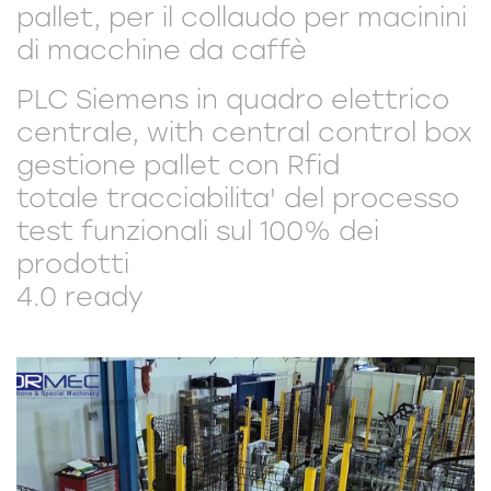
pallet, per il collaudo per macinini
di macchine da caffè
PLC Siemens in quadro elettrico
centrale, with central control box
gestione pallet con Rfid
totale tracciabilita' del processo
test funzionali sul 100% dei
prodotti
4.0 ready