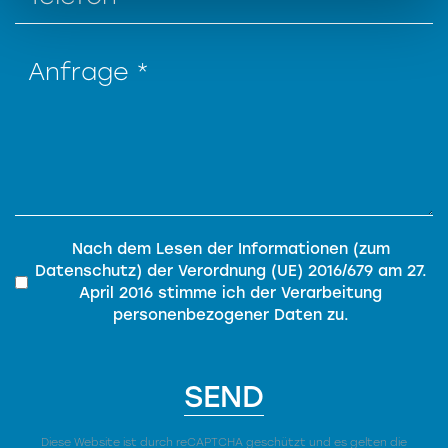
Privacy
*
Nach dem Lesen der
Informationen (zum
Datenschutz)
der
Verordnung (UE) 2016/679 am 27.
April 2016
stimme ich der Verarbeitung
personenbezogener Daten zu.
SEND
Diese Website ist durch reCAPTCHA geschützt und es gelten die