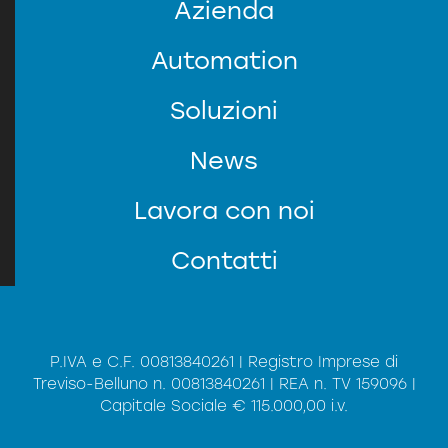
Azienda
Automation
Soluzioni
News
SERVIZIO CLIENTI
Lavora con noi
Contatti
P.IVA e C.F. 00813840261 | Registro Imprese di
Treviso-Belluno n. 00813840261 | REA n. TV 159096 |
Capitale Sociale € 115.000,00 i.v.
*
Privacy
Informativa (sul codice della
Presa visione dell'
regolamento (UE) 2016/679 del 27 aprile
del
privacy)