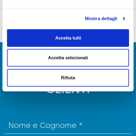
Mostra dettagli
Accetta tutti
Accetta selezionati
CONTATTA IL
NOSTRO SERVIZIO
Rifiuta
CLIENTI